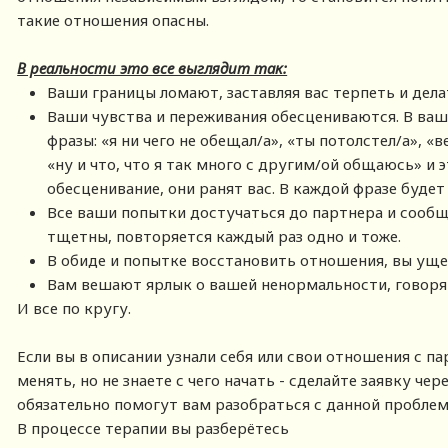
такие отношения опасны.
В реальности это все выглядит так:
Ваши границы ломают, заставляя вас терпеть и делат
Ваши чувства и переживания обесцениваются. В ва
фразы: «я ни чего не обещал/а», «ты потолстел/а», «в
«ну и что, что я так много с другим/ой общаюсь» и э
обесценивание, они ранят вас. В каждой фразе будет
Все ваши попытки достучаться до партнера и сооб
тщетны, повторяется каждый раз одно и тоже.
В обиде и попытке восстановить отношения, вы уще
Вам вешают ярлык о вашей ненормальности, говорят 
И все по кругу.
Если вы в описании узнали себя или свои отношения с па
менять, но не знаете с чего начать - сделайте заявку чер
обязательно помогут вам разобраться с данной пробле
В процессе терапии вы разберётесь