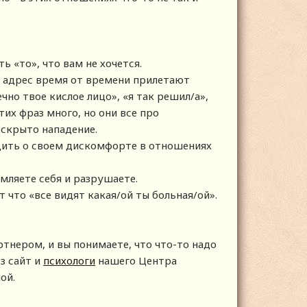
ь «то», что вам не хочется.
ш адрес время от времени прилетают
ечно твое кислое лицо», «я так решил/а»,
тих фраз много, но они все про
 скрыто нападение.
щить о своем дискомфорте в отношениях
мляете себя и разрушаете.
что «все видят какая/ой ты больная/ой».
ртнером, и вы понимаете, что что-то надо
ез сайт и
психологи
нашего Центра
мой.