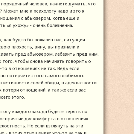
й порядочный человек, начнете думать, что
? Может мне к психологу надо и это я
отношения с абьюзером, когда еще и
ь «я ухожу» - очень болезненна.
, как будто бы пожалев вас, ситуация
вою плохость, вину, вы признали и
скивать пред абьюзером, лебезить пред ним,
 того, чтобы снова начинать говорить о
то в отношениях не так. Ведь если
ьно потеряете этого самого любимого
в истинности своей обиды, в адекватности
 потери отношений, а так же если вас
сего этого.
итогу каждого захода будете терять по
е восприятие дискомфорта в отношениях
лостность. Но если взглянуть на эти
 - в этих отношениях что-то не так и