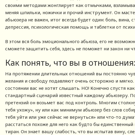
своими методами жонглирует как отмычками, взламывая
меняя шпильки, ножички и прочий инструмент. Он мастер
абьюзера не важен, итог всегда будет один: боль, вина, с
депрессия, психологическая помощь и таблетки от психи
В этом вся боль эмоционального абьюза, его не возможно
сможете защитить себя, здесь не поможет ни закон ни ч
Как понять, что вы в отношения
На протяжении длительных отношений вы постоянно чу
желания и свободу подавляют очень осторожно и мягко. 
состоянии вас не хотят слышать. НО! Конечно спустя ка
стандартный сценарий известный каждому абьюзеру. П
претензий он возьмет вас под контроль. Многим столкн
тебя ухожу», ну или как минимум абьюзер без слов соби
тебя уйти или уже сейчас не вернуться» или что-то дум
расстаться похоже для него как будто бы единственный в
тиран. Он знает вашу слабость, что вы испытав вину, сл