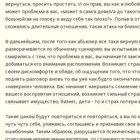
вернуться, просить простить. И он прав, вы как и любо
может проблема в вас, «может я сам/а довел/а до такого
больной/ая на голову и веду себя так плохо?». Попав в 
сложились длительные отношения, такая атака на близост
В дальнейшем, после того как абьюзер все таки вернулся
разворачивается по обычному сценарию: вы испытывая с
смирились с тем, что проблема в вас, вы начинаете заи
добиваться его внимания расположения. Возникает страх
своем дискомфорте и обиде, об ощущении того, что что-
поднять разговор вновь то вы уже как будто окончател
«наверное» человека. Вас начинает накрывать сомнение 
вашего восприятия отношений, возникнет сильный страх
связывает имущество, бизнес, дети - то и страх потери в
Такие циклы будут повторяться и повторяться, а вы по 
чуть чуть себя, унижаясь, соглашаясь и признавая сво
ошибочным. Таким образом, разрушается психическая це
отношения независимым взглядом, то становится понятно