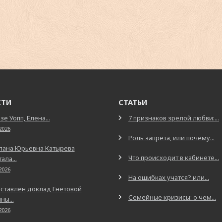
СТИ
СТАТЬИ
зе Уопп, Елена...
7 признаков зрелой любви:...
2026
Роль запрета, или почему...
лана Юрьевна Катырева
Что происходит в кабинете...
ала...
2026
На ошибках учатся? или...
ставлен доклад Гнетовой
Семейные кризисы: о чем...
ны...
2026