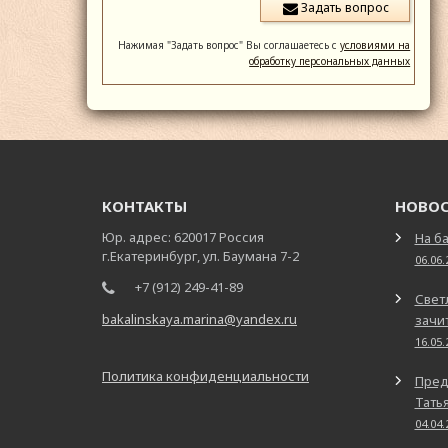
Нажимая "Задать вопрос" Вы соглашаетесь с
условиями на
обработку персональных данных
КОНТАКТЫ
НОВО
Юр. адрес: 620017 Россия
На ба
г.Екатеринбург, ул. Баумана 7-2
06.06.
+7 (912) 249-41-89
Свет
bakalinskaya.marina@yandex.ru
зачит
16.05.
Политика конфиденциальности
Пред
Татья
04.04.