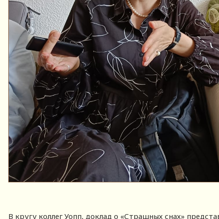
В кругу коллег Уопп, доклад о «Страшных снах» предст