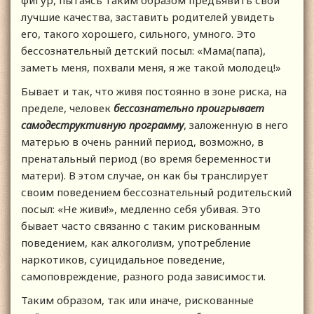
фигур, пытаясь таким образом предъявить свои
лучшие качества, заставить родителей увидеть
его, такого хорошего, сильного, умного. Это
бессознательный детский посыл: «Мама(папа),
заметь меня, похвали меня, я же такой молодец!»
Бывает и так, что живя постоянно в зоне риска, на
пределе, человек
бессознательно проигрывает
самодеструктивную программу
, заложенную в него
матерью в очень ранний период, возможно, в
пренатальный период (во время беременности
матери). В этом случае, он как бы транслирует
своим поведением бессознательный родительский
посыл: «Не живи!», медленно себя убивая. Это
бывает часто связанно с таким рискованным
поведением, как алкоголизм, употребление
наркотиков, суицидальное поведение,
самоповреждение, разного рода зависимости.
Таким образом, так или иначе, рискованные