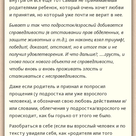
внутри он все ещё тот самый не принимаемый
родителями ребенок, который очень хочет любви
и принятия, но который уже почти не верит в нее.
Бывает и так что подросток/взрослый добивается
справедливости (в отстаивании прав обделенных, в
защите животных и т.д.), он наконец взял триумф!,
победил!, доказал!, отстоял!, но в итоге так и не
получил удовлетворения. И что дальше?, ….грусть, и
снова поиск нового объекта не справедливости,
чтобы вновь и вновь проживать злость и
сталкиваться с несправедливость.
Даже если родитель и признал и попросил
прощения (у подростка или уже взрослого
человека), и обозначил свою любовь действиями и/
или словами, облегчения у подростка/взрослого не
происходит, как бы горько от этого не было.
Разобраться в себе (если вы взрослый человек и по
тексту увидели себя, как «родителя или того