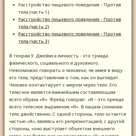
Расстройство пищевого поведения - Против
тела (часть 1)
Расстройство пищевого поведения - Против
тела (часть 2)
Расстройство пищевого поведения - Против
тела (часть 3)
В теории У. Джеймса личность - это триада
физического, социального и духовного.
Невозможно говорить о человеке, не имея в виду
его тела, представления о том, как он выглядит.
Человек контактирует с миром через тело. Его
телесное является важнейшим составляющим
всего образа «Я». Фрейд говорил : «Я – это прежде
всего телесное выражение «Я». В нашем сознании
тело двойственно. С одной стороны, тело остается
частью «Я», являясь его репрезентацией, с другой
стороны, «оно выступает объектом внешнего
мира, как будто оно не относится к «Я» и живет