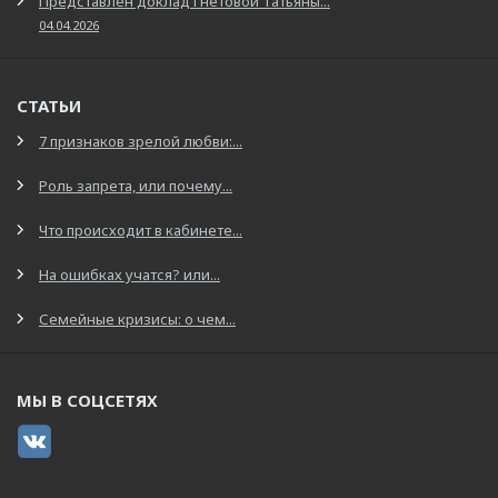
Представлен доклад Гнетовой Татьяны...
04.04.2026
СТАТЬИ
7 признаков зрелой любви:...
Роль запрета, или почему...
Что происходит в кабинете...
На ошибках учатся? или...
Семейные кризисы: о чем...
МЫ В СОЦСЕТЯХ