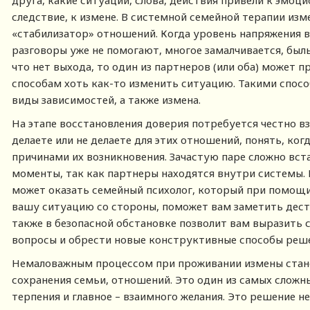
друга, какие ситуации, слова, действия привели к эмоци
следствие, к измене. В системной семейной терапии изм
«стабилизатор» отношений. Когда уровень напряжения в
разговоры уже не помогают, многое замалчивается, был
что нет выхода, то один из партнеров (или оба) может
способам хоть как-то изменить ситуацию. Такими спос
виды зависимостей, а также измена.
На этапе восстановления доверия потребуется честно вз
делаете или не делаете для этих отношений, понять, ког
причинами их возникновения. Зачастую паре сложно вст
моменты, так как партнеры находятся внутри системы.
может оказать семейный психолог, который при помощ
вашу ситуацию со стороны, поможет вам заметить дест
также в безопасной обстановке позволит вам выразить
вопросы и обрести новые конструктивные способы реш
Немаловажным процессом при проживании измены стан
сохранения семьи, отношений. Это один из самых сложн
терпения и главное – взаимного желания. Это решение 