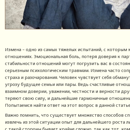
Измена – одно из самых тяжелых испытаний, с которым 
отношениях. Эмоциональная боль, потеря доверия к пар
стабильности отношений могут погрузить вас в состоян
серьезным психологическим травмам. Измена часто соп
страха и разочарования. Человек чувствует себя обману
угрозу будущее семьи или пары. Ведь счастливые отнош
взаимном доверии, уважении, честности и верности друг
теряют свою силу, и дальнейшие гармоничные отношени
Попытаемся найти ответ на этот вопрос в данной статье
Важно помнить, что существует множество способов спр
извлечь из этой ситуации опыт для дальнейшего роста 
с такой стороны бывает крайне сложно, так как тот, ко