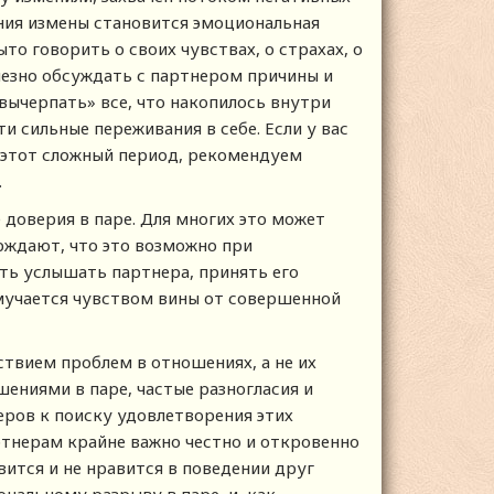
ния измены становится эмоциональная
о говорить о своих чувствах, о страхах, о
лезно обсуждать с партнером причины и
«вычерпать» все, что накопилось внутри
ти сильные переживания в себе. Если у вас
в этот сложный период, рекомендуем
.
оверия в паре. Для многих это может
ерждают, что это возможно при
ть услышать партнера, принять его
, мучается чувством вины от совершенной
ствием проблем в отношениях, а не их
ниями в паре, частые разногласия и
еров к поиску удовлетворения этих
ртнерам крайне важно честно и откровенно
вится и не нравится в поведении друг