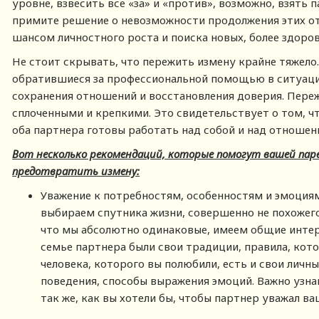
уровне, взвесить все «за» и «против», возможно, взять п
примите решение о невозможности продолжения этих от
шансом личностного роста и поиска новых, более здоро
Не стоит скрывать, что пережить измену крайне тяжело.
обратившиеся за профессиональной помощью в ситуаци
сохранения отношений и восстановления доверия. Переж
сплоченными и крепкими. Это свидетельствует о том, ч
оба партнера готовы работать над собой и над отноше
Вот несколько рекомендаций, которые помогут вашей пар
предотвратить измену:
Уважение к потребностям, особенностям и эмоциям
выбираем спутника жизни, совершенно не похожего 
что мы абсолютно одинаковые, имеем общие интере
семье партнера были свои традиции, правила, кото
человека, которого вы полюбили, есть и свои личн
поведения, способы выражения эмоций. Важно узнав
так же, как вы хотели бы, чтобы партнер уважал ва