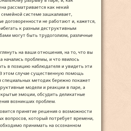
ональному разрыву в паре, и, как
ена рассматривается как некий
 семейной системе зашкаливает,
ые договоренности не работают и, кажется,
 прибегать к разным деструктивным
обами могут быть трудоголизм, различные
глянуть на ваши отношения, на то, что вы
да начались проблемы, и что явилось
ать в позицию наблюдателя и увидеть эти
 В этом случае существенную помощь
и специальных методик бережно покажет
руктивные модели и реакции в паре, а
 скрытые эмоции, обсудить деликатные
ения возникших проблем.
овится принятие решения о возможности
ых вопросов, который потребует времени,
необходимо принимать на осознанном