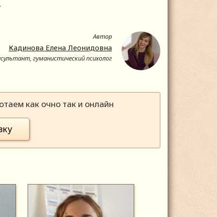
ам.
Автор
Кадинова Елена Леонидовна
нсультант, гуманистический психолог
таем как очно так и онлайн
вку