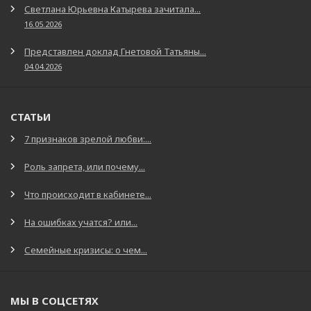
Светлана Юрьевна Катырева зачитала...
16.05.2026
Представлен доклад Гнетовой Татьяны...
04.04.2026
СТАТЬИ
7 признаков зрелой любви:...
Роль запрета, или почему...
Что происходит в кабинете...
На ошибках учатся? или...
Семейные кризисы: о чем...
МЫ В СОЦСЕТЯХ