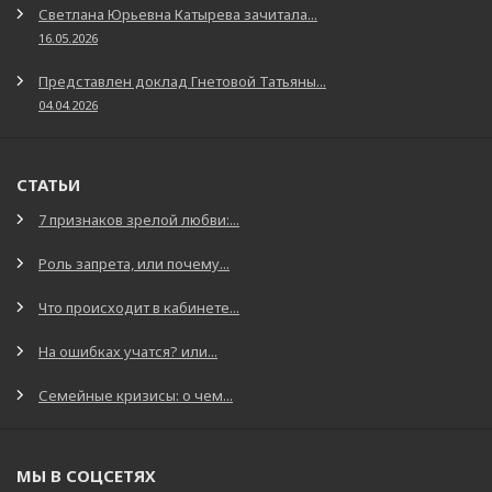
Светлана Юрьевна Катырева зачитала...
16.05.2026
Представлен доклад Гнетовой Татьяны...
04.04.2026
СТАТЬИ
7 признаков зрелой любви:...
Роль запрета, или почему...
Что происходит в кабинете...
На ошибках учатся? или...
Семейные кризисы: о чем...
МЫ В СОЦСЕТЯХ