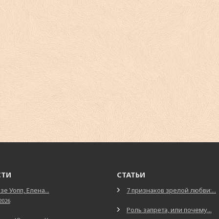
СТИ
СТАТЬИ
зе Уопп, Елена...
7 признаков зрелой любви:...
2026
Роль запрета, или почему...